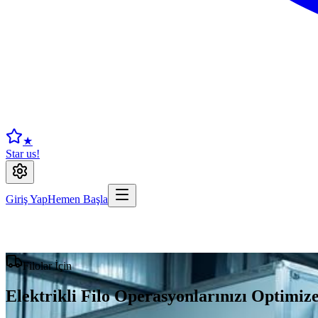
★
Star us!
Giriş Yap
Hemen Başla
Filolar İçin
Elektrikli Filo Operasyonlarınızı Optimiz