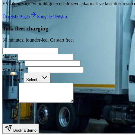
EV filonuz için verimliliği en üst düzeye çıkarmak ve kesinti süresini
Ücretsiz Başla
Satış ile İletişim
Talk fleet charging
30 minutes, founder-led. Or start free.
Name
*
Company
*
Work email
*
Fleet size
*
Select...
Message
Book a demo