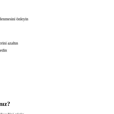
klenmesini önleyin
rini azaltın
 edin
nız?