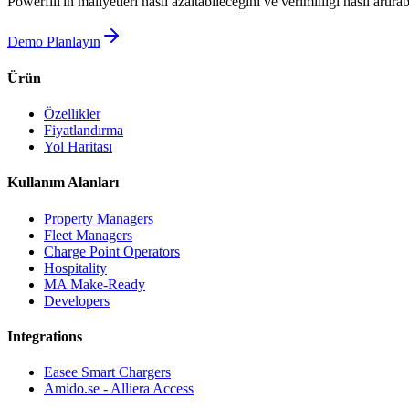
Powerfill'in maliyetleri nasıl azaltabileceğini ve verimliliği nasıl artır
Demo Planlayın
Ürün
Özellikler
Fiyatlandırma
Yol Haritası
Kullanım Alanları
Property Managers
Fleet Managers
Charge Point Operators
Hospitality
MA Make-Ready
Developers
Integrations
Easee Smart Chargers
Amido.se - Alliera Access