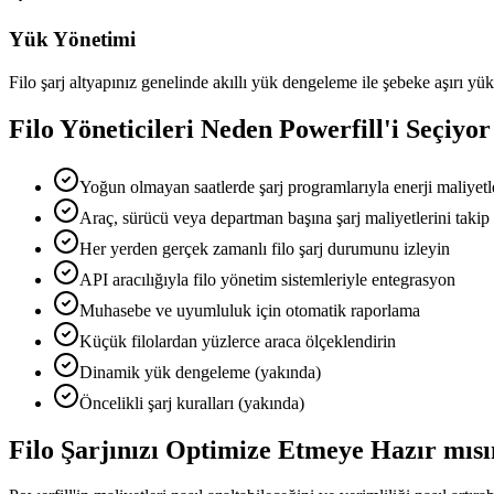
Yük Yönetimi
Filo şarj altyapınız genelinde akıllı yük dengeleme ile şebeke aşırı yü
Filo Yöneticileri Neden Powerfill'i Seçiyor
Yoğun olmayan saatlerde şarj programlarıyla enerji maliyetle
Araç, sürücü veya departman başına şarj maliyetlerini takip
Her yerden gerçek zamanlı filo şarj durumunu izleyin
API aracılığıyla filo yönetim sistemleriyle entegrasyon
Muhasebe ve uyumluluk için otomatik raporlama
Küçük filolardan yüzlerce araca ölçeklendirin
Dinamik yük dengeleme (yakında)
Öncelikli şarj kuralları (yakında)
Filo Şarjınızı Optimize Etmeye Hazır mısı