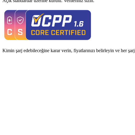
Açık standartlar üzerine kurulu. Verileriniz sizin.
Kimin şarj edebileceğine karar verin, fiyatlarınızı belirleyin ve her şa
Analiz ve İçgörüler
Şarj Cihazı Yönetimi
Saha Yönetimi