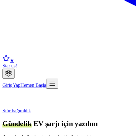
★
Star us!
Giriş Yap
Hemen Başla
Sıfır bağımlılık
Gündelik
EV şarjı için yazılım