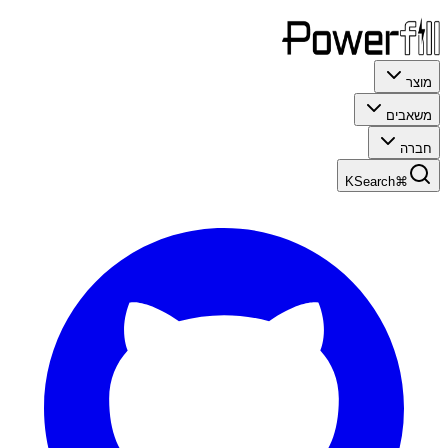
מוצר
משאבים
חברה
Search
⌘K