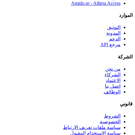
Amido.se - Alliera Access
لموارد
التوثيق
المدونة
الدعم
مرجع API
لشركة
من نحن
الشركاء
الاعتماد
اتصل بنا
الوظائف
انوني
الشروط
الخصوصية
سياسة ملفات تعريف الارتباط
سياسة الاستخدام المقبول