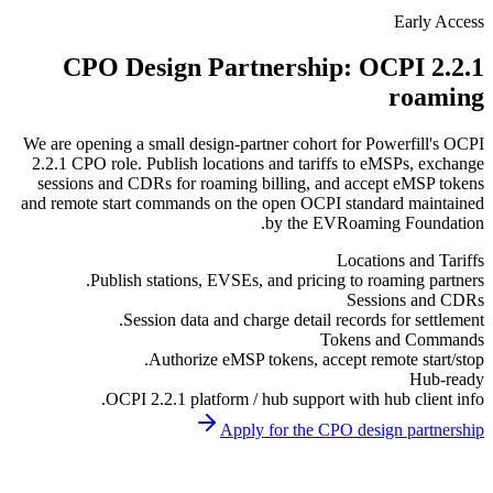
دعم بالبريد الإلكتروني مع أوقات استجابة سريعة
Early Acces
CPO Design Partnership: OCPI 2.2.
roamin
We are opening a small design-partner cohort for Powerfill's OCP
2.2.1 CPO role. Publish locations and tariffs to eMSPs, exchang
sessions and CDRs for roaming billing, and accept eMSP token
and remote start commands on the open OCPI standard maintaine
by the EVRoaming Foundation
Locations and Tariff
Publish stations, EVSEs, and pricing to roaming partners
Sessions and CDR
Session data and charge detail records for settlement
Tokens and Command
Authorize eMSP tokens, accept remote start/stop
Hub-read
OCPI 2.2.1 platform / hub support with hub client info
Apply for the CPO design partnershi