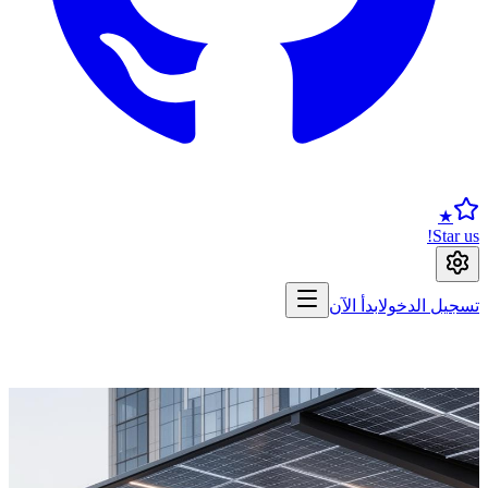
★
Star us
سجيل الدخول
ابدأ الآن