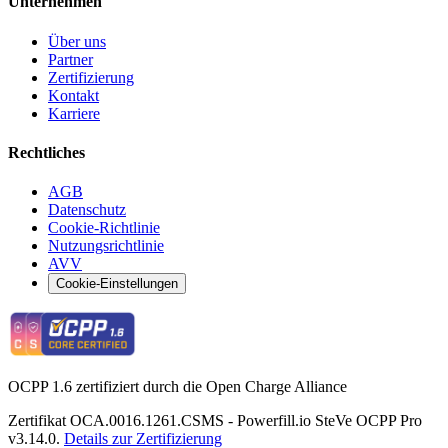
Unternehmen
Über uns
Partner
Zertifizierung
Kontakt
Karriere
Rechtliches
AGB
Datenschutz
Cookie-Richtlinie
Nutzungsrichtlinie
AVV
Cookie-Einstellungen
OCPP 1.6 zertifiziert durch die Open Charge Alliance
Zertifikat OCA.0016.1261.CSMS - Powerfill.io SteVe OCPP Pro
v3.14.0.
Details zur Zertifizierung