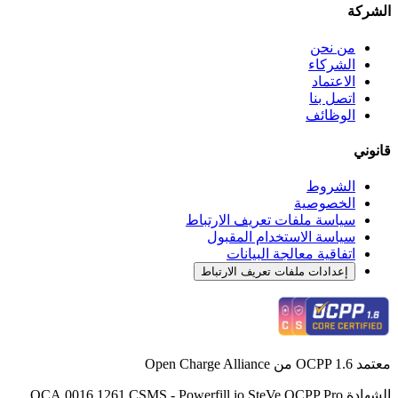
الشركة
من نحن
الشركاء
الاعتماد
اتصل بنا
الوظائف
قانوني
الشروط
الخصوصية
سياسة ملفات تعريف الارتباط
سياسة الاستخدام المقبول
اتفاقية معالجة البيانات
إعدادات ملفات تعريف الارتباط
معتمد OCPP 1.6 من Open Charge Alliance
الشهادة OCA.0016.1261.CSMS - Powerfill.io SteVe OCPP Pro